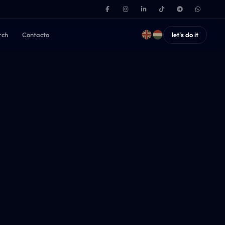
rch
Contacto
let's do it