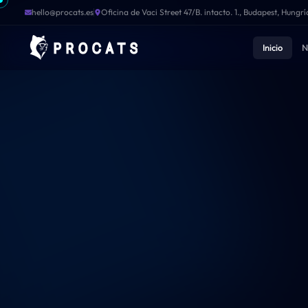
ProCat Solutions - Expertos en Desarrollo Web y Móvil
hello@procats.es
Oficina de Vaci Street 47/B. intacto. 1., Budapest, Hungrí
Inicio
N
Inicio
Nuestro Equipo
Sobre Nosotros
Servicios
Tecnologías
Abisearch