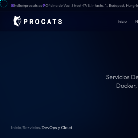
hello@procats.es
Oficina de Vaci Street 47/B. intacto. 1., Budapest, Hungrí
Inicio
N
Inicio
Nuestro Equipo
Sobre Nosotros
Servicios D
Docker,
Servicios
Tecnologías
Abisearch
Inicio
/
Servicios
/
DevOps y Cloud