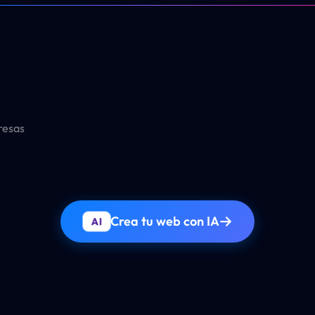
resas
Crea tu web con IA
AI