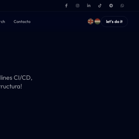
rch
Contacto
let's do it
lines CI/CD,
ructura!